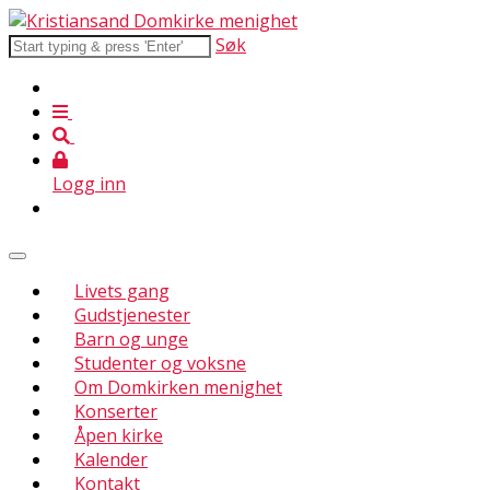
Søk
Logg inn
Livets gang
Gudstjenester
Barn og unge
Studenter og voksne
Om Domkirken menighet
Konserter
Åpen kirke
Kalender
Kontakt