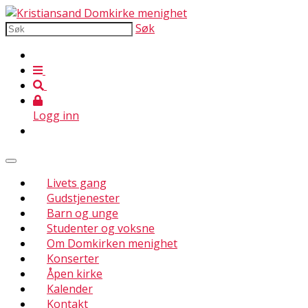
Søk
Logg inn
Livets gang
Gudstjenester
Barn og unge
Studenter og voksne
Om Domkirken menighet
Konserter
Åpen kirke
Kalender
Kontakt