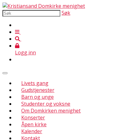
Søk
Logg inn
Livets gang
Gudstjenester
Barn og unge
Studenter og voksne
Om Domkirken menighet
Konserter
Åpen kirke
Kalender
Kontakt