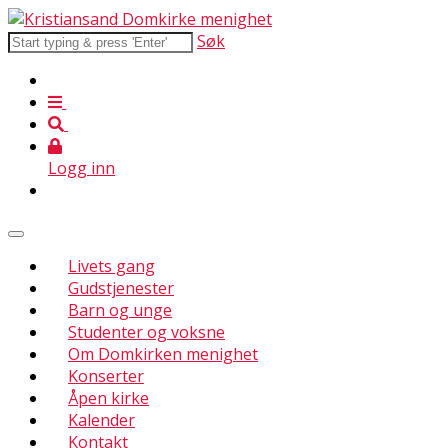
Søk
Logg inn
Livets gang
Gudstjenester
Barn og unge
Studenter og voksne
Om Domkirken menighet
Konserter
Åpen kirke
Kalender
Kontakt