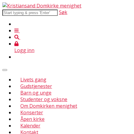
Søk
Logg inn
Livets gang
Gudstjenester
Barn og unge
Studenter og voksne
Om Domkirken menighet
Konserter
Åpen kirke
Kalender
Kontakt